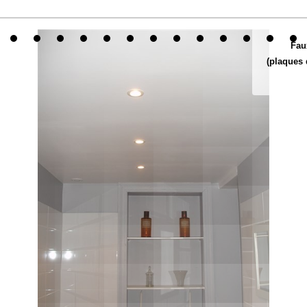
Fau
(plaques 