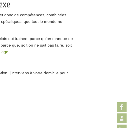
lexe
s et donc de compétences, combinées
ns spécifiques, que tout le monde ne
belots qui trainent parce qu’on manque de
rce que, soit on ne sait pas faire, soit
olage
…
ion, j’interviens à votre domicile pour