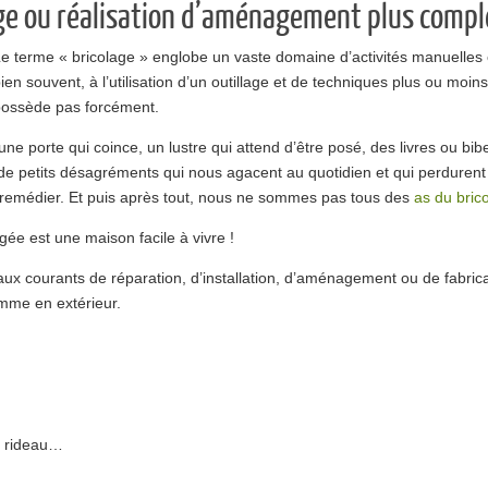
age ou réalisation d’aménagement plus comp
e terme « bricolage » englobe un vaste domaine d’activités manuelle
ien souvent, à l’utilisation d’un outillage et de techniques plus ou moi
ossède pas forcément.
une porte qui coince, un lustre qui attend d’être posé, des livres ou bi
petits désagréments qui nous agacent au quotidien et qui perdurent pa
y remédier. Et puis après tout, nous ne sommes pas tous des
as du bric
e est une maison facile à vivre !
aux courants de réparation, d’installation, d’aménagement ou de fabricat
comme en extérieur.
à rideau…